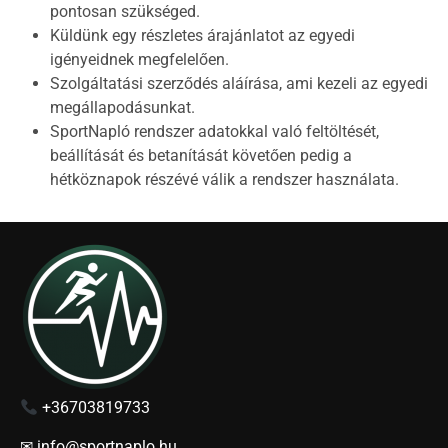
pontosan szükséged.
Küldünk egy részletes árajánlatot az egyedi
igényeidnek megfelelően.
Szolgáltatási szerződés aláírása, ami kezeli az egyedi
megállapodásunkat.
SportNapló rendszer adatokkal való feltöltését,
beállítását és betanítását követően pedig a
hétköznapok részévé válik a rendszer használata.
+36703819733
✉ info@sportnaplo.hu