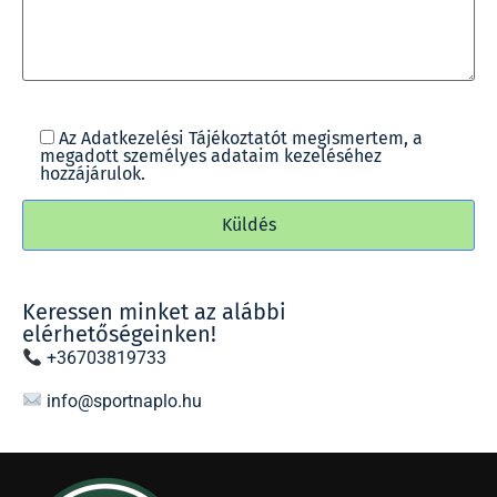
Az
Adatkezelési Tájékoztatót
megismertem, a
megadott személyes adataim kezeléséhez
hozzájárulok.
Keressen minket az alábbi
elérhetőségeinken!
+36703819733
info@sportnaplo.hu